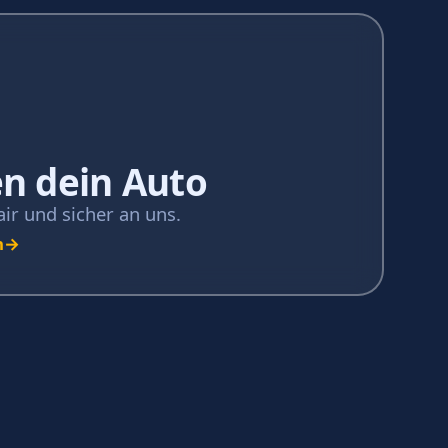
n dein Auto
air und sicher an uns.
n
→